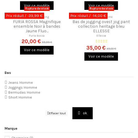
Voir ce modèle
Voir ce modèle
Rupture de stock
Rupture de stock
Prix réduit
/ -39,99 €
Prix réduit
/ -14,00 €
Ensemble Jogging
Joggings Homme
FURIA ROSSA Magnifique
Bas de jogging ovest jog pant
ensemble Noir à bandes
collection heritage bleu
Jaune Fluo...
ELLESSE
Furia Rossa
Ellesse
20,00 €
59,99 €
35,00 €
49,00 €
Voir ce modèle
Voir ce modèle
Bas
Jeans Homme
Joggings Homme
Bermudas Homme
Short Homme
ok
Effacer tout
Marque