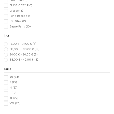
Champion
(1)
CLASSIC STYLE
(7)
Ellesse
(3)
Furia Rossa
(4)
TOP STAR
(2)
Zayne Paris
(10)
Prix
19,00 € - 21,00 €
(3)
28,00 € - 30,00 €
(16)
34,00 € - 36,00 €
(5)
38,00 € - 40,00 €
(3)
Taille
XS
(24)
S
(27)
M
(27)
L
(27)
XL
(27)
XXL
(23)