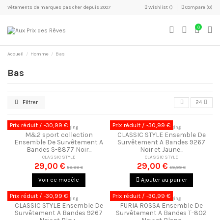
Vêtements de marques pas cher depuis 2007
Wishlist (
)
Compare (
0
)
0
Accueil
Homme
Bas
Bas
Filtrer
24
Prix réduit
/ -30,99 €
Prix réduit
/ -30,99 €
Ensemble Jogging
Ensemble Jogging
M&2 sport collection
CLASSIC STYLE Ensemble De
Ensemble De Survêtement A
Survêtement A Bandes 9267
Bandes S-8877 Noir...
Noir et Jaune...
CLASSIC STYLE
CLASSIC STYLE
29,00 €
29,00 €
59,99 €
59,99 €
Voir ce modèle
Ajouter au panier
Prix réduit
/ -30,99 €
Prix réduit
/ -30,99 €
Ensemble Jogging
Ensemble Jogging
CLASSIC STYLE Ensemble De
FURIA ROSSA Ensemble De
Survêtement A Bandes 9267
Survêtement A Bandes T-802