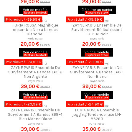
29,00 €
29,00 €
59,99 €
59,99 €
Voir ce modèle
Ajouter au panier
Rupture de stock
Rupture de stock
Prix réduit
/ -39,99 €
Prix réduit
/ -39,99 €
Ensemble Jogging
Ensemble Jogging
FURIA ROSSA Magnifique
ZAYNE PARIS Ensemble De
ensemble Noir à bandes
Survêtement Réfléchissant
Blanche...
TX-532 Noir
Furia Rossa
Zayne Paris
20,00 €
20,00 €
59,99 €
59,99 €
Voir ce modèle
Voir ce modèle
Rupture de stock
Rupture de stock
Prix réduit
/ -20,99 €
Prix réduit
/ -20,99 €
Ensemble Jogging
Ensemble Jogging
ZAYNE PARIS Ensemble De
ZAYNE PARIS Ensemble De
Survêtement A Bandes E69-2
Survêtement A Bandes E68-1
Noir Argenté
Noir Blanc
Zayne Paris
Zayne Paris
39,00 €
39,00 €
59,99 €
59,99 €
Voir ce modèle
Voir ce modèle
Rupture de stock
Rupture de stock
Prix réduit
/ -20,99 €
Prix réduit
/ -24,99 €
Ensemble Jogging
Ensemble Jogging
ZAYNE PARIS Ensemble De
FURIA ROSSA Ensemble
Survêtement A Bandes E68-4
jogging Tendance luxe LN-
Bleu Marine Blanc
8629B
Zayne Paris
Furia Rossa
39,00 €
35,00 €
59,99 €
59,99 €