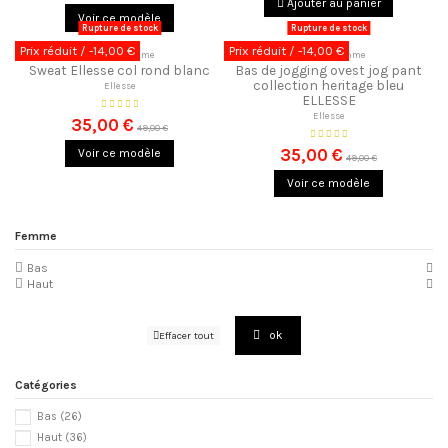
Ajouter au panier
Voir ce modèle
Rupture de stock
Rupture de stock
Prix réduit
/ -14,00 €
Prix réduit
/ -14,00 €
Sweats Homme
Joggings Homme
Sweat Ellesse col rond blanc
Bas de jogging ovest jog pant
collection heritage bleu
Ellesse
ELLESSE
Ellesse
35,00 €
49,00 €
35,00 €
Voir ce modèle
49,00 €
Voir ce modèle
Femme
Bas
Haut
ok
Effacer tout
Catégories
Bas
(26)
Haut
(36)