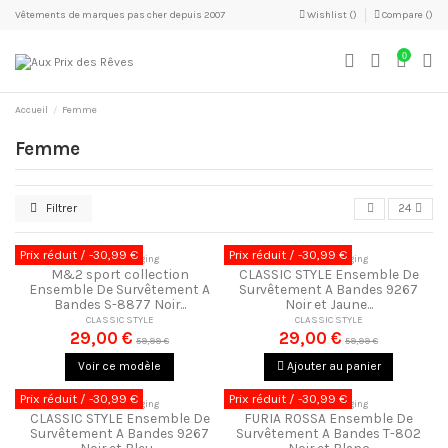
Vêtements de marques pas cher depuis 2007
Wishlist (
)
Compare (
)
0
Accueil
Femme
Femme
Filtrer
24
Prix réduit
/ -30,99 €
Prix réduit
/ -30,99 €
Ensemble Jogging
Ensemble Jogging
M&2 sport collection
CLASSIC STYLE Ensemble De
Ensemble De Survêtement A
Survêtement A Bandes 9267
Bandes S-8877 Noir...
Noir et Jaune...
CLASSIC STYLE
CLASSIC STYLE
29,00 €
29,00 €
59,99 €
59,99 €
Voir ce modèle
Ajouter au panier
Prix réduit
/ -30,99 €
Prix réduit
/ -30,99 €
Ensemble Jogging
Ensemble Jogging
CLASSIC STYLE Ensemble De
FURIA ROSSA Ensemble De
Survêtement A Bandes 9267
Survêtement A Bandes T-802