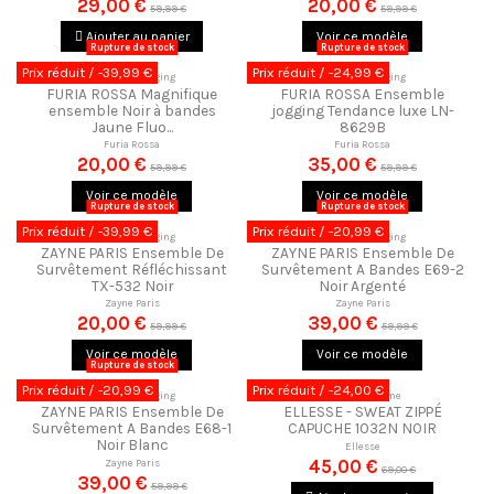
29,00 €
20,00 €
59,99 €
59,99 €
Ajouter au panier
Voir ce modèle
Rupture de stock
Rupture de stock
Prix réduit
/ -39,99 €
Prix réduit
/ -24,99 €
Ensemble Jogging
Ensemble Jogging
FURIA ROSSA Magnifique
FURIA ROSSA Ensemble
ensemble Noir à bandes
jogging Tendance luxe LN-
Jaune Fluo...
8629B
Furia Rossa
Furia Rossa
20,00 €
35,00 €
59,99 €
59,99 €
Voir ce modèle
Voir ce modèle
Rupture de stock
Rupture de stock
Prix réduit
/ -39,99 €
Prix réduit
/ -20,99 €
Ensemble Jogging
Ensemble Jogging
ZAYNE PARIS Ensemble De
ZAYNE PARIS Ensemble De
Survêtement Réfléchissant
Survêtement A Bandes E69-2
TX-532 Noir
Noir Argenté
Zayne Paris
Zayne Paris
20,00 €
39,00 €
59,99 €
59,99 €
Voir ce modèle
Voir ce modèle
Rupture de stock
Prix réduit
/ -20,99 €
Prix réduit
/ -24,00 €
Ensemble Jogging
Sweats Homme
ZAYNE PARIS Ensemble De
ELLESSE - SWEAT ZIPPÉ
Survêtement A Bandes E68-1
CAPUCHE 1032N NOIR
Noir Blanc
Ellesse
45,00 €
Zayne Paris
69,00 €
39,00 €
59,99 €