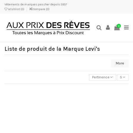
Vêtements de marques pas cher depuis 2007
Wishlist (
0
)
Compare (
0
)
0
Liste de produit de la Marque Levi's
More
Pertinence
5