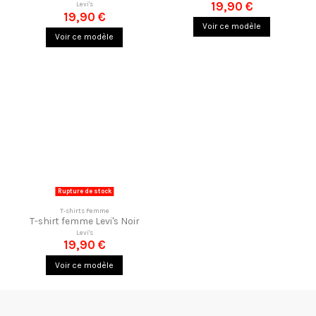
19,90 €
Levi's
19,90 €
Voir ce modèle
Voir ce modèle
Rupture de stock
T-shirts Femme
T-shirt femme Levi's Noir
Levi's
19,90 €
Voir ce modèle