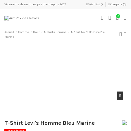
Vêtements de marques pas cher depuis 2007
Wishlist (
)
Compare (
0
)
0
Accueil
Homme
Haut
T-shirts Homme
T-Shirt Levi's Homme Bleu
Marine
T-Shirt Levi's Homme Bleu Marine
Stock épuisé.