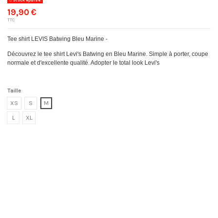
19,90 €
TTC
Tee shirt LEVIS Batwing Bleu Marine -
Découvrez le tee shirt Levi's Batwing en Bleu Marine. Simple à porter, coupe
normale et d'excellente qualité. Adopter le total look Levi's
Taille
XS
S
M
L
XL