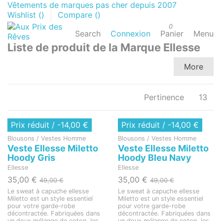
Vêtements de marques pas cher depuis 2007
Wishlist (
)
Compare (
)
0
Search
Connexion
Panier
Menu
Liste de produit de la Marque Ellesse
More
Pertinence
13
Rupture de stock
Rupture de stock
Prix réduit
/ -14,00 €
Prix réduit
/ -14,00 €
Blousons / Vestes Homme
Blousons / Vestes Homme
Veste Ellesse Miletto
Veste Ellesse Miletto
Hoody Gris
Hoody Bleu Navy
Ellesse
Ellesse
35,00 €
35,00 €
49,00 €
49,00 €
Le sweat à capuche ellesse
Le sweat à capuche ellesse
Miletto est un style essentiel
Miletto est un style essentiel
pour votre garde-robe
pour votre garde-robe
décontractée. Fabriquées dans
décontractée. Fabriquées dans
un doux mélange de coton, les
un doux mélange de coton, les