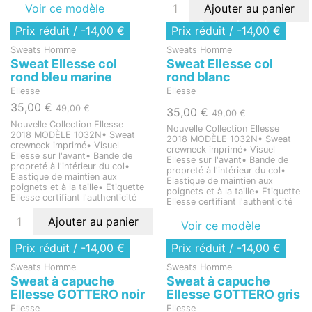
Voir ce modèle
Ajouter au panier
Rupture de stock
Prix réduit
/ -14,00 €
Prix réduit
/ -14,00 €
Sweats Homme
Sweats Homme
Sweat Ellesse col
Sweat Ellesse col
rond bleu marine
rond blanc
Ellesse
Ellesse
35,00 €
49,00 €
35,00 €
49,00 €
Nouvelle Collection Ellesse
Nouvelle Collection Ellesse
2018 MODÈLE 1032N• Sweat
2018 MODÈLE 1032N• Sweat
crewneck imprimé• Visuel
crewneck imprimé• Visuel
Ellesse sur l'avant• Bande de
Ellesse sur l'avant• Bande de
propreté à l'intérieur du col•
propreté à l'intérieur du col•
Elastique de maintien aux
Elastique de maintien aux
poignets et à la taille• Etiquette
poignets et à la taille• Etiquette
Ellesse certifiant l'authenticité
Ellesse certifiant l'authenticité
Ajouter au panier
Voir ce modèle
Rupture de stock
Prix réduit
/ -14,00 €
Prix réduit
/ -14,00 €
Sweats Homme
Sweats Homme
Sweat à capuche
Sweat à capuche
Ellesse GOTTERO noir
Ellesse GOTTERO gris
Ellesse
Ellesse