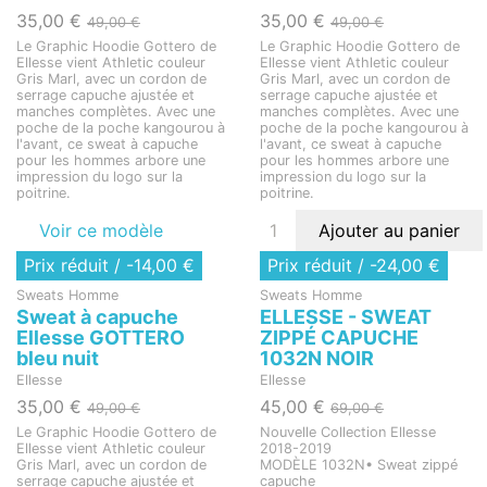
35,00 €
35,00 €
49,00 €
49,00 €
Le Graphic Hoodie Gottero de
Le Graphic Hoodie Gottero de
Ellesse vient Athletic couleur
Ellesse vient Athletic couleur
Gris Marl, avec un cordon de
Gris Marl, avec un cordon de
serrage capuche ajustée et
serrage capuche ajustée et
manches complètes. Avec une
manches complètes. Avec une
poche de la poche kangourou à
poche de la poche kangourou à
l'avant, ce sweat à capuche
l'avant, ce sweat à capuche
pour les hommes arbore une
pour les hommes arbore une
impression du logo sur la
impression du logo sur la
poitrine.
poitrine.
Voir ce modèle
Ajouter au panier
Prix réduit
/ -14,00 €
Prix réduit
/ -24,00 €
Sweats Homme
Sweats Homme
Sweat à capuche
ELLESSE - SWEAT
Ellesse GOTTERO
ZIPPÉ CAPUCHE
bleu nuit
1032N NOIR
Ellesse
Ellesse
35,00 €
45,00 €
49,00 €
69,00 €
Le Graphic Hoodie Gottero de
Nouvelle Collection Ellesse
Ellesse vient Athletic couleur
2018-2019
Gris Marl, avec un cordon de
MODÈLE 1032N• Sweat zippé
serrage capuche ajustée et
capuche