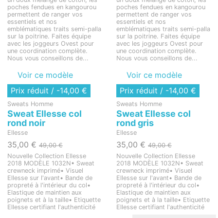
poches fendues en kangourou
poches fendues en kangourou
permettent de ranger vos
permettent de ranger vos
essentiels et nos
essentiels et nos
emblématiques traits semi-palla
emblématiques traits semi-palla
sur la poitrine. Faites équipe
sur la poitrine. Faites équipe
avec les joggeurs Ovest pour
avec les joggeurs Ovest pour
une coordination complète.
une coordination complète.
Nous vous conseillons de...
Nous vous conseillons de...
Voir ce modèle
Voir ce modèle
Rupture de stock
Prix réduit
/ -14,00 €
Prix réduit
/ -14,00 €
Sweats Homme
Sweats Homme
Sweat Ellesse col
Sweat Ellesse col
rond noir
rond gris
Ellesse
Ellesse
35,00 €
35,00 €
49,00 €
49,00 €
Nouvelle Collection Ellesse
Nouvelle Collection Ellesse
2018 MODÈLE 1032N• Sweat
2018 MODÈLE 1032N• Sweat
crewneck imprimé• Visuel
crewneck imprimé• Visuel
Ellesse sur l'avant• Bande de
Ellesse sur l'avant• Bande de
propreté à l'intérieur du col•
propreté à l'intérieur du col•
Elastique de maintien aux
Elastique de maintien aux
poignets et à la taille• Etiquette
poignets et à la taille• Etiquette
Ellesse certifiant l'authenticité
Ellesse certifiant l'authenticité