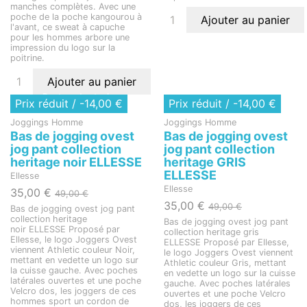
manches complètes. Avec une
poche de la poche kangourou à
Ajouter au panier
l'avant, ce sweat à capuche
pour les hommes arbore une
impression du logo sur la
poitrine.
Ajouter au panier
Rupture de stock
Rupture de stock
Prix réduit
/ -14,00 €
Prix réduit
/ -14,00 €
Joggings Homme
Joggings Homme
Bas de jogging ovest
Bas de jogging ovest
jog pant collection
jog pant collection
heritage noir ELLESSE
heritage GRIS
ELLESSE
Ellesse
Ellesse
35,00 €
49,00 €
35,00 €
49,00 €
Bas de jogging ovest jog pant
collection heritage
Bas de jogging ovest jog pant
noir ELLESSE Proposé par
collection heritage gris
Ellesse, le logo Joggers Ovest
ELLESSE Proposé par Ellesse,
viennent Athletic couleur Noir,
le logo Joggers Ovest viennent
mettant en vedette un logo sur
Athletic couleur Gris, mettant
la cuisse gauche. Avec poches
en vedette un logo sur la cuisse
latérales ouvertes et une poche
gauche. Avec poches latérales
Velcro dos, les joggers de ces
ouvertes et une poche Velcro
hommes sport un cordon de
dos, les joggers de ces