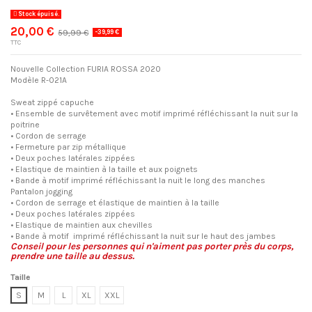
Stock épuisé.
20,00 €
59,99 €
-39,99 €
TTC
Nouvelle Collection FURIA ROSSA 2020
Modèle
R-021A
Sweat zippé capuche
• Ensemble de survêtement avec motif imprimé réfléchissant la nuit sur la
poitrine
• Cordon de serrage
• Fermeture par zip métallique
• Deux poches latérales zippées
• Elastique de maintien à la taille et aux poignets
• Bande à motif imprimé réfléchissant la nuit le long des manches
Pantalon jogging
• Cordon de serrage et élastique de maintien à la taille
• Deux poches latérales zippées
• Elastique de maintien aux chevilles
• Bande à motif imprimé réfléchissant la nuit sur le haut des jambes
Conseil pour les personnes qui n'aiment pas porter près du corps,
prendre une taille au dessus.
Taille
S
M
L
XL
XXL