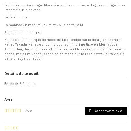
T-shirt Kenzo Paris 'Tiger' Blanc à manches courtes et logo Kenzo Tiger Icon
imprimé sur le devant.
Taille et coupe:
Le mannequin mesure 1,75 m et 65 kg en taille M
A propos de la marque:
Kenzo est une marque de mode de luxe fondée par le designer japonais
Kenzo Takada. Kenzo est connu pour son imprimé tigre emblématique.
Aujourd'hui, Humberto Leon et Carol Lim sont les concepteurs principaux de
Kenzo, mais l'influence japonaise de monsieur Takada est toujours visible
dans chaque collection.
Détails du produit
En stock
6 Produits
Avis
1 Avis
Donner votre avis