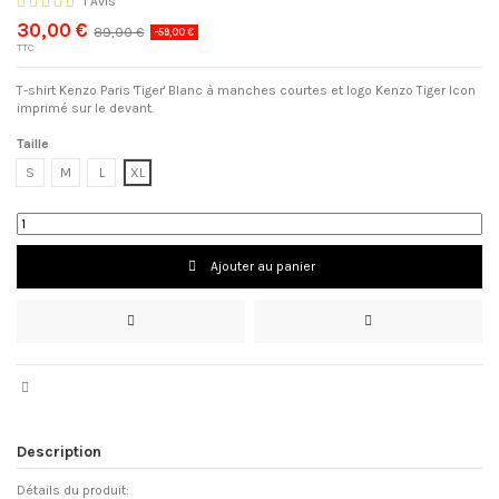
1 Avis
30,00 €
89,00 €
-59,00 €
TTC
T-shirt Kenzo Paris 'Tiger' Blanc à manches courtes et logo Kenzo Tiger Icon
imprimé sur le devant.
Taille
S
M
L
XL
Ajouter au panier
Description
Détails du produit: