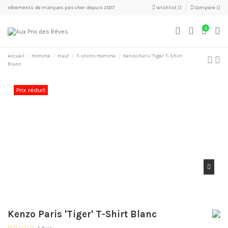
Vêtements de marques pas cher depuis 2007
Wishlist (
)
Compare (
)
0
Accueil
Homme
Haut
T-shirts Homme
Kenzo Paris 'Tiger' T-Shirt
Blanc
Prix réduit
Kenzo Paris 'Tiger' T-Shirt Blanc