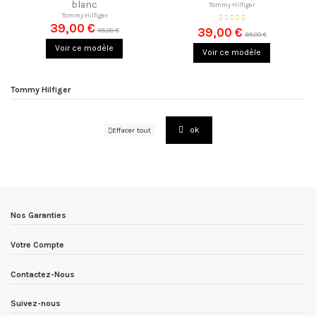
blanc
Tommy Hilfiger
Tommy Hilfiger
39,00 €
39,00 €
95,00 €
95,00 €
Voir ce modèle
Voir ce modèle
Tommy Hilfiger
ok
Effacer tout
Nos Garanties
Votre Compte
Contactez-Nous
Suivez-nous