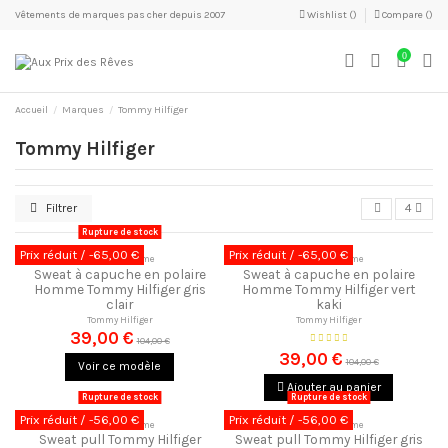
Vêtements de marques pas cher depuis 2007
Wishlist (
)
Compare (
)
0
Accueil
Marques
Tommy Hilfiger
Tommy Hilfiger
Filtrer
4
Rupture de stock
Prix réduit
/ -65,00 €
Prix réduit
/ -65,00 €
Sweats Homme
Sweats Homme
Sweat à capuche en polaire
Sweat à capuche en polaire
Homme Tommy Hilfiger gris
Homme Tommy Hilfiger vert
clair
kaki
Tommy Hilfiger
Tommy Hilfiger
39,00 €
104,00 €
39,00 €
104,00 €
Voir ce modèle
Ajouter au panier
Rupture de stock
Rupture de stock
Prix réduit
/ -56,00 €
Prix réduit
/ -56,00 €
Sweats Homme
Sweats Homme
Sweat pull Tommy Hilfiger
Sweat pull Tommy Hilfiger gris