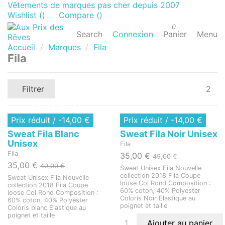
Vêtements de marques pas cher depuis 2007
Wishlist (
)
Compare (
)
0
Search
Connexion
Panier
Menu
Accueil
Marques
Fila
Fila
Filtrer
2
Rupture de stock
Prix réduit
/ -14,00 €
Prix réduit
/ -14,00 €
Sweats Homme
Sweats Homme
Sweat Fila Blanc
Sweat Fila Noir Unisex
Unisex
Fila
Fila
35,00 €
49,00 €
35,00 €
49,00 €
Sweat Unisex Fila Nouvelle
collection 2018 Fila Coupe
Sweat Unisex Fila Nouvelle
loose Col Rond Composition :
collection 2018 Fila Coupe
60% coton, 40% Polyester
loose Col Rond Composition :
Coloris Noir Elastique au
60% coton, 40% Polyester
poignet et taille
Coloris blanc Elastique au
poignet et taille
Ajouter au panier